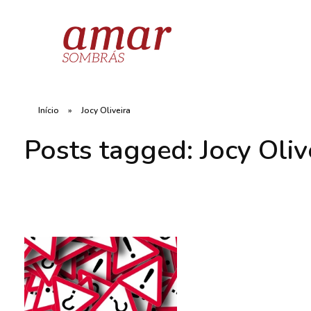
Início
»
Jocy Oliveira
Posts tagged: Jocy Oliv