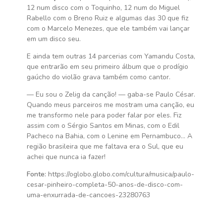
12 num disco com o Toquinho, 12 num do Miguel
Rabello com o Breno Ruiz e algumas das 30 que fiz
com o Marcelo Menezes, que ele também vai lançar
em um disco seu.
E ainda tem outras 14 parcerias com Yamandu Costa,
que entrarão em seu primeiro álbum que o prodígio
gaúcho do violão grava também como cantor.
— Eu sou o Zelig da canção! — gaba-se Paulo César.
Quando meus parceiros me mostram uma canção, eu
me transformo nele para poder falar por eles. Fiz
assim com o Sérgio Santos em Minas, com o Edil
Pacheco na Bahia, com o Lenine em Pernambuco… A
região brasileira que me faltava era o Sul, que eu
achei que nunca ia fazer!
Fonte:
https://oglobo.globo.com/cultura/musica/paulo-
cesar-pinheiro-completa-50-anos-de-disco-com-
uma-enxurrada-de-cancoes-23280763