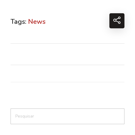
Tags:
News
⠀⠀⠀⠀⠀⠀⠀⠀⠀⠀⠀⠀