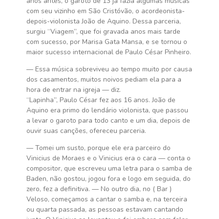
anos antes, o garoto de 13 já fazia algumas músicas
com seu vizinho em São Cristóvão, o acordeonista-
depois-violonista João de Aquino. Dessa parceria,
surgiu “Viagem”, que foi gravada anos mais tarde
com sucesso, por Marisa Gata Mansa, e se tornou o
maior sucesso internacional de Paulo César Pinheiro.
— Essa música sobreviveu ao tempo muito por causa
dos casamentos, muitos noivos pediam ela para a
hora de entrar na igreja — diz.
“Lapinha”, Paulo César fez aos 16 anos. João de
Aquino era primo do lendário violonista, que passou
a levar o garoto para todo canto e um dia, depois de
ouvir suas canções, ofereceu parceria.
— Tomei um susto, porque ele era parceiro do
Vinicius de Moraes e o Vinicius era o cara — conta o
compositor, que escreveu uma letra para o samba de
Baden, não gostou, jogou fora e logo em seguida, do
zero, fez a definitiva. — No outro dia, no ( Bar )
Veloso, começamos a cantar o samba e, na terceira
ou quarta passada, as pessoas estavam cantando