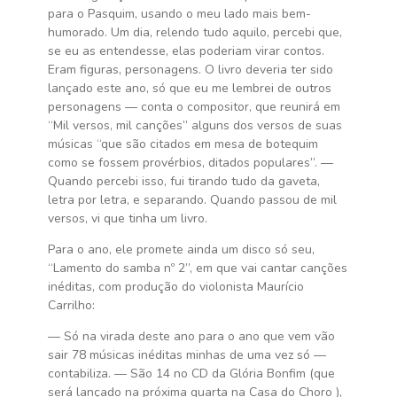
para o Pasquim, usando o meu lado mais bem-
humorado. Um dia, relendo tudo aquilo, percebi que,
se eu as entendesse, elas poderiam virar contos.
Eram figuras, personagens. O livro deveria ter sido
lançado este ano, só que eu me lembrei de outros
personagens — conta o compositor, que reunirá em
“Mil versos, mil canções” alguns dos versos de suas
músicas “que são citados em mesa de botequim
como se fossem provérbios, ditados populares”. —
Quando percebi isso, fui tirando tudo da gaveta,
letra por letra, e separando. Quando passou de mil
versos, vi que tinha um livro.
Para o ano, ele promete ainda um disco só seu,
“Lamento do samba nº 2”, em que vai cantar canções
inéditas, com produção do violonista Maurício
Carrilho:
— Só na virada deste ano para o ano que vem vão
sair 78 músicas inéditas minhas de uma vez só —
contabiliza. — São 14 no CD da Glória Bonfim (que
será lançado na próxima quarta na Casa do Choro ),