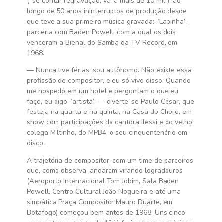
(“se contar regravação, vai a mais de 10 mil”), ao
longo de 50 anos ininterruptos de produção desde
que teve a sua primeira música gravada: “Lapinha”,
parceria com Baden Powell, com a qual os dois
venceram a Bienal do Samba da TV Record, em
1968.
— Nunca tive férias, sou autônomo. Não existe essa
profissão de compositor, e eu só vivo disso. Quando
me hospedo em um hotel e perguntam o que eu
faço, eu digo “artista” — diverte-se Paulo César, que
festeja na quarta e na quinta, na Casa do Choro, em
show com participações da cantora Ilessi e do velho
colega Miltinho, do MPB4, o seu cinquentenário em
disco.
A trajetória de compositor, com um time de parceiros
que, como observa, andaram virando logradouros
(Aeroporto Internacional Tom Jobim, Sala Baden
Powell, Centro Cultural João Nogueira e até uma
simpática Praça Compositor Mauro Duarte, em
Botafogo) começou bem antes de 1968. Uns cinco