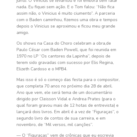
junto. O Vinicius se levantou e foi embora sem falar
nada. Eu fiquei sem ação. E o Tom falou: “Não fica
assim não, o Vinicius é muito ciumento”. A parceria
com o Baden caminhou, fizemos uma obra e tempos
depois o Vinicius se aproximou e ficou meu grande
amigo.
Os shows na Casa do Choro celebram a obra,de
Paulo César com Baden Powell, que foi reunida em
1970 no LP “Os cantores da Lapinha”, depois de
terem sido gravadas com sucesso por Elis Regina,
Elizeth Cardoso e o MPB4.
Mas isso é só o começo das festa para o compositor,
que completa 70 anos no próximo dia 28 de abril.
Ano que vem, ele será tema de um documentário
dirigido por Cleisson Vidal e Andrea Prates (para o
qual foram gravou mais de 12 hotas de entrevista) e
lançará dois livros. Em abril é a vez de “Figuraças”, o
segundo livro de contos de sua carreira, e em
novembro, de “Mil versos, mil canções”.
— O “Figuraças” vem de crônicas que eu escrevia