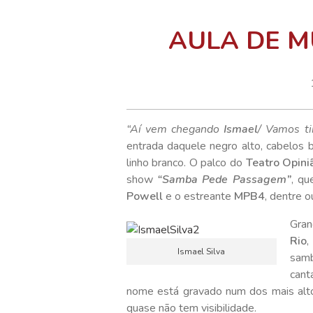
AULA DE MÚ
“Aí vem chegando
Ismael
/ Vamos ti
entrada daquele negro alto, cabelos 
linho branco. O palco do
Teatro Opini
show
“Samba Pede Passagem”
, qu
Powell
e o estreante
MPB4
, dentre 
Gran
Rio
,
Ismael Silva
samb
cant
nome está gravado num dos mais altos
quase não tem visibilidade.