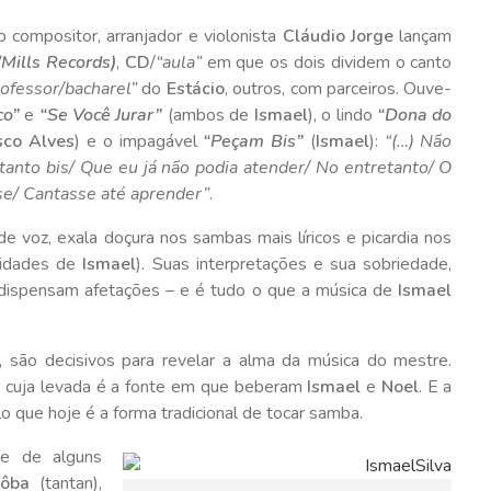
 compositor, arranjador e violonista
Cláudio Jorge
lançam
Mills Records)
,
CD
/
“aula”
em que os dois dividem o canto
rofessor/bacharel”
do
Estácio
, outros, com parceiros. Ouve-
co”
e
“Se Você Jurar”
(ambos de
Ismael
), o lindo
“Dona do
sco Alves
) e o impagável
“Peçam Bis”
(
Ismael
):
“(…) Não
 tanto bis/ Que eu já não podia atender/ No entretanto/ O
sse/ Cantasse até aprender”
.
de voz, exala doçura nos sambas mais líricos e picardia nos
lidades de
Ismael
). Suas interpretações e sua sobriedade,
o, dispensam afetações – e é tudo o que a música de
Ismael
, são decisivos para revelar a alma da música do mestre.
a, cuja levada é a fonte em que beberam
Ismael
e
Noel
. E a
 que hoje é a forma tradicional de tocar samba.
que de alguns
lôba
(tantan),