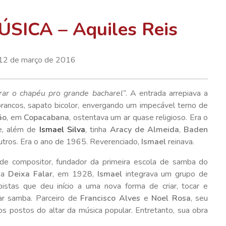
SICA – Aquiles Reis
12 de março de 2016
rar o chapéu pro grande bacharel”
. A entrada arrepiava a
brancos, sapato bicolor, envergando um impecável terno de
ão
, em
Copacabana
, ostentava um ar quase religioso. Era o
e, além de
Ismael Silva
, tinha
Aracy de Almeida
,
Baden
outros. Era o ano de 1965. Reverenciado,
Ismael
reinava.
de compositor, fundador da primeira escola de samba do
 a
Deixa Falar
, em 1928,
Ismael
integrava um grupo de
istas que deu início a uma nova forma de criar, tocar e
ar samba. Parceiro de
Francisco Alves
e
Noel Rosa
, seu
 postos do altar da música popular. Entretanto, sua obra