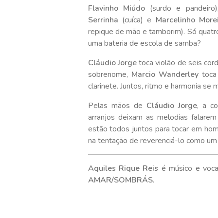
Flavinho Miúdo
(surdo e pandeiro
Serrinha
(cuíca) e
Marcelinho More
repique de mão e tamborim). Só quatr
uma bateria de escola de samba?
Cláudio Jorge
toca violão de seis cor
sobrenome,
Marcio Wanderley
toca
clarinete. Juntos, ritmo e harmonia se
Pelas mãos de
Cláudio Jorge
, a c
arranjos deixam as melodias falarem 
estão todos juntos para tocar em h
na tentação de reverenciá-lo como um 
Aquiles Rique Reis
é músico e voca
AMAR/SOMBRÁS
.