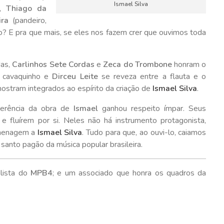
Ismael Silva
),
Thiago da
ira
(pandeiro,
o? E pra que mais, se eles nos fazem crer que ouvimos toda
das,
Carlinhos Sete Cordas
e
Zeca do Trombone
honram o
 cavaquinho e
Dirceu Leite
se reveza entre a flauta e o
 mostram integrados ao espírito da criação de
Ismael Silva
.
oerência da obra de
Ismael
ganhou respeito ímpar. Seus
e fluírem por si. Neles não há instrumento protagonista,
omenagem a
Ismael Silva
. Tudo para que, ao ouvi-lo, caiamos
santo pagão da música popular brasileira.
lista do
MPB4
; e um associado que honra os quadros da