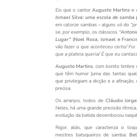
Eis que o cantor
Augusto Martins
e o
Ismael Silva: uma escola de samba (
em catorze sambas – alguns só do
“p
se, por exemplo, os clássicos
“Antoni
Lugar”
(
Noel Rosa, Ismael e Franci
vão fazer o que aconteceu certo/ Foi
que a plateia queria/ É que eu canta
Augusto Martins
, com bonito timbre 
que têm humor (uma das tantas qua
que privilegiam a dicção e a afinaçã
precisa.
Os arranjos, todos de
Cláudio Jorge
Neles, há uma grande precisão rítmic
evolução da batida desembocou naquilo
Rigor, aliás, que caracteriza o to
mestres batuqueiros de samba:
Be