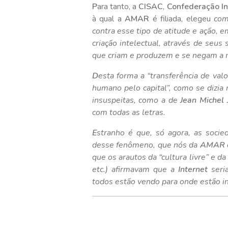
P
ara tanto, a
CISAC
,
Confederação In
à qual a
AMAR
é filiada, elegeu
com
contra esse tipo de atitude e ação, 
criação intelectual, através de seus
que criam e produzem e se negam a r
D
esta forma a
“transferência de valo
humano pelo capital”
, como se dizia
insuspeitas, como a de
Jean Michel 
com todas as letras.
E
stranho é que, só agora, as soci
desse fenômeno, que nós da
AMAR
que os arautos da “
cultura livre”
e d
etc.) afirmavam que a
Internet
seria
todos estão vendo para onde estão indo