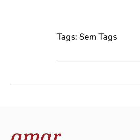
Tags: Sem Tags
⠀⠀⠀⠀⠀⠀⠀⠀⠀⠀⠀⠀