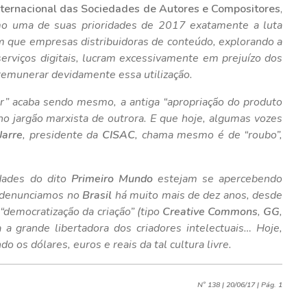
ternacional das Sociedades de Autores e Compositores
,
o uma de suas prioridades de 2017 exatamente a luta
em que empresas distribuidoras de conteúdo, explorando a
 serviços digitais, lucram excessivamente em prejuízo dos
emunerar devidamente essa utilização.
r”
acaba sendo mesmo, a antiga
“apropriação do produto
 no jargão marxista de outrora. E que hoje, algumas vozes
Jarre
, presidente da
CISAC
, chama mesmo é de
“roubo”
,
edades do dito
Primeiro Mundo
estejam se apercebendo
denunciamos no
Brasil
há muito mais de dez anos, desde
a
“democratização da criação”
(tipo
Creative Commons
,
GG
,
 a grande libertadora dos criadores intelectuais… Hoje,
 os dólares, euros e reais da tal cultura livre.
Nº 138 | 20/06/17 | Pág. 1